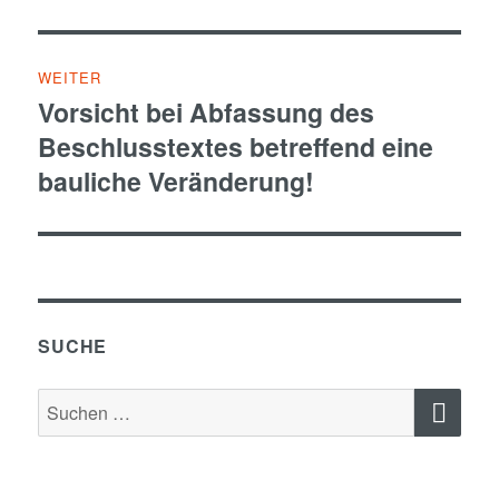
WEITER
Vorsicht bei Abfassung des
Nächster
Beschlusstextes betreffend eine
Beitrag:
bauliche Veränderung!
SUCHE
SU
Suchen
nach: